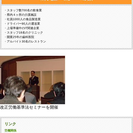
・スタッフ数700名の飲食業
・県内４ヶ所の介護施設
・社員1000人の食品製造業
・ドライバー90人の運送業
・上場準備中のIT関連企業
・スタッフ18名のクリニック
・開業25年の歯科医院
・アルバイト30名のレストラン
改正労働基準法セミナーを開催
リンク
労働関係