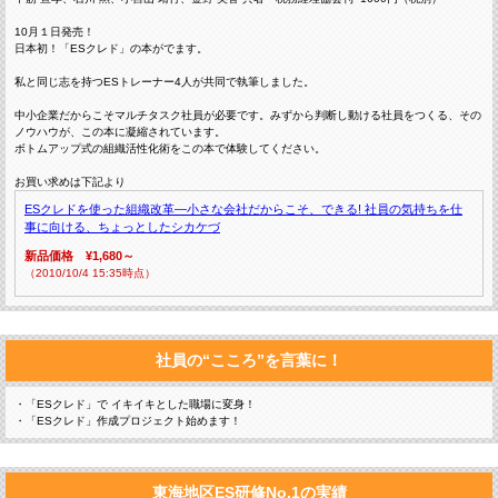
10月１日発売！
日本初！「ESクレド」の本がでます。
私と同じ志を持つESトレーナー4人が共同で執筆しました。
中小企業だからこそマルチタスク社員が必要です。みずから判断し動ける社員をつくる、その
ノウハウが、この本に凝縮されています。
ボトムアップ式の組織活性化術をこの本で体験してください。
お買い求めは下記より
ESクレドを使った組織改革―小さな会社だからこそ、できる! 社員の気持ちを仕
事に向ける、ちょっとしたシカケづ
新品価格 ¥1,680～
（2010/10/4 15:35時点）
社員の“こころ”を言葉に！
・「ESクレド」で イキイキとした職場に変身！
・「ESクレド」作成プロジェクト始めます！
東海地区ES研修No.1の実績