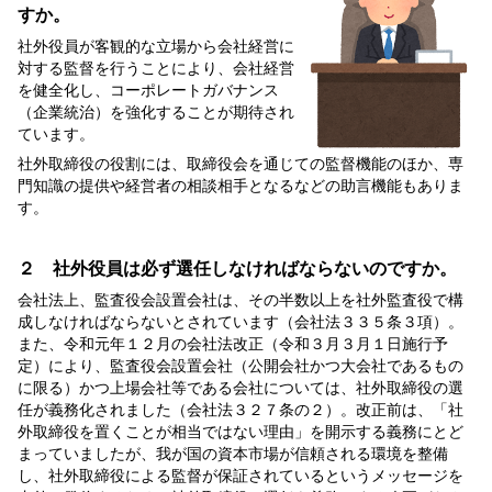
すか。
社外役員が客観的な立場から会社経営に
対する監督を行うことにより、会社経営
を健全化し、コーポレートガバナンス
（企業統治）を強化することが期待され
ています。
社外取締役の役割には、取締役会を通じての監督機能のほか、専
門知識の提供や経営者の相談相手となるなどの助言機能もありま
す。
２ 社外役員は必ず選任しなければならないのですか。
会社法上、監査役会設置会社は、その半数以上を社外監査役で構
成しなければならないとされています（会社法３３５条３項）。
また、令和元年１２月の会社法改正（令和３月３月１日施行予
定）により、監査役会設置会社（公開会社かつ大会社であるもの
に限る）かつ上場会社等である会社については、社外取締役の選
任が義務化されました（会社法３２７条の２）。改正前は、「社
外取締役を置くことが相当ではない理由」を開示する義務にとど
まっていましたが、我が国の資本市場が信頼される環境を整備
し、社外取締役による監督が保証されているというメッセージを