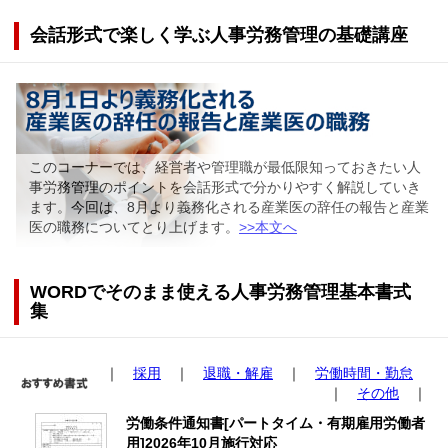
会話形式で楽しく学ぶ人事労務管理の基礎講座
このコーナーでは、経営者や管理職が最低限知っておきたい人
事労務管理のポイントを会話形式で分かりやすく解説していき
ます。今回は、8月より義務化される産業医の辞任の報告と産業
医の職務についてとり上げます。
>>本文へ
WORDでそのまま使える人事労務管理基本書式
集
｜
採用
｜
退職・解雇
｜
労働時間・勤怠
｜
その他
｜
労働条件通知書[パートタイム・有期雇用労働者
用]2026年10月施行対応