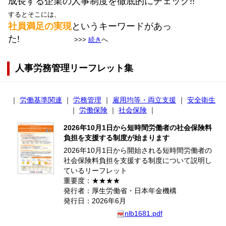
成長する企業の人事制度を徹底的にチェック!!
するとそこには、
社員満足の実現
というキーワードがあっ
た!
>>>
続き
へ
人事労務管理リーフレット集
｜
労働基準関連
｜
労務管理
｜
雇用均等・両立支援
｜
安全衛生
｜
労働保険
｜
社会保険
｜
2026年10月1日から短時間労働者の社会保険料
負担を支援する制度が始まります
2026年10月1日から開始される短時間労働者の
社会保険料負担を支援する制度について説明し
ているリーフレット
重要度：★★★★
発行者：厚生労働省・日本年金機構
発行日：2026年6月
nlb1681.pdf