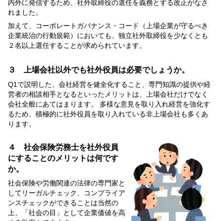
内外に発信するため、社外取締役の選任を義務とする改正がなさ
れました。
加えて、コーポレートガバナンス・コード（上場企業が守るべき
企業統治の行動規範）においても、独立社外取締役を少なくとも
２名以上選任することが求められています。
３ 上場会社以外でも社外役員は必要でしょうか。
Q1で説明した、会社経営を健全化すること、専門知識の提供や経
営者の相談相手となるといったメリットは、上場会社だけでなく
会社全般にあてはまります。 多様な意見を取り入れ経営を強化す
るため、積極的に社外役員を取り入れている非上場会社も多くあ
ります。
４ 社会保険労務士を社外役員
にすることのメリットは何です
か。
社会保険や労働関連の法律の専門家と
してリーガルチェック、コンプライア
ンスチェックができることは当然の
上、「社会の目」として企業価値を高