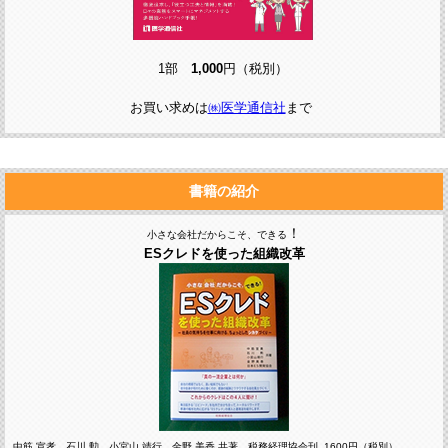
1部
1,000
円（税別）
お買い求めは
㈱医学通信社
まで
書籍の紹介
！
小さな会社だからこそ、できる
ESクレドを使った組織改革
中筋 宣孝、石川 勲、小宮山 靖行、金野 美香 共著 税務経理協会刊 1600円（税別）