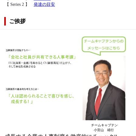
【 Series 2 】
発達の目安
ご挨拶
チームキャプテン
小宮山 靖行