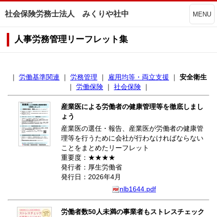
社会保険労務士法人 みくりや社中
MENU
人事労務管理リーフレット集
｜
労働基準関連
｜
労務管理
｜
雇用均等・両立支援
｜
安全衛生
｜
労働保険
｜
社会保険
｜
産業医による労働者の健康管理等を徹底しまし
ょう
産業医の選任・報告、産業医が労働者の健康管
理等を行うために会社が行わなければならない
ことをまとめたリーフレット
重要度：★★★★
発行者：厚生労働省
発行日：2026年4月
nlb1644.pdf
労働者数50人未満の事業者もストレスチェック