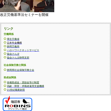
改正労働基準法セミナーを開催
リンク
労働関係
厚生労働省
日
本年金機構
静岡労働局
ハローワークネットサービス
協会けんぽ
協会けんぽ静岡支部
社会保険労務士関係
静岡県社会保険労務士会
助成金関係
各種助成金・奨励金等の制度
高齢・障害・求職者雇用支援機構
21世紀職業財団