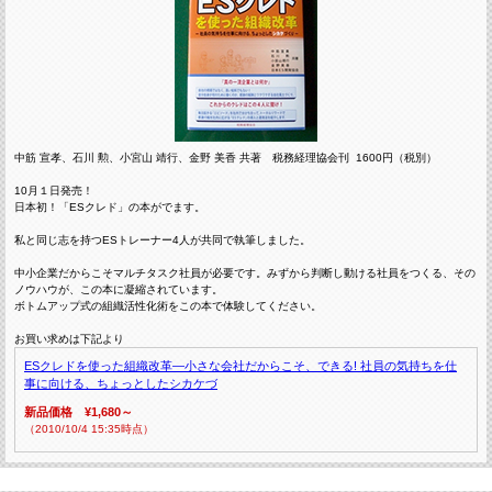
中筋 宣孝、石川 勲、小宮山 靖行、金野 美香 共著 税務経理協会刊 1600円（税別）
10月１日発売！
日本初！「ESクレド」の本がでます。
私と同じ志を持つESトレーナー4人が共同で執筆しました。
中小企業だからこそマルチタスク社員が必要です。みずから判断し動ける社員をつくる、その
ノウハウが、この本に凝縮されています。
ボトムアップ式の組織活性化術をこの本で体験してください。
お買い求めは下記より
ESクレドを使った組織改革―小さな会社だからこそ、できる! 社員の気持ちを仕
事に向ける、ちょっとしたシカケづ
新品価格 ¥1,680～
（2010/10/4 15:35時点）