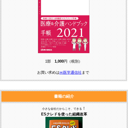
1部
1,000
円（税別）
お買い求めは
㈱医学通信社
まで
書籍の紹介
！
小さな会社だからこそ、できる
ESクレドを使った組織改革