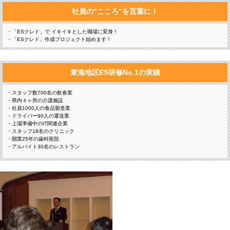
社員の“こころ”を言葉に！
・「ESクレド」で イキイキとした職場に変身！
・「ESクレド」作成プロジェクト始めます！
東海地区ES研修No.1の実績
・スタッフ数700名の飲食業
・県内４ヶ所の介護施設
・社員1000人の食品製造業
・ドライバー90人の運送業
・上場準備中のIT関連企業
・スタッフ18名のクリニック
・開業25年の歯科医院
・アルバイト30名のレストラン